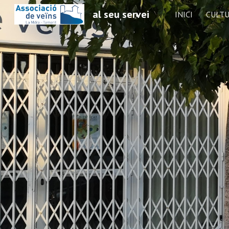
al seu servei
INICI
CULT
Sk