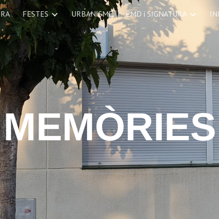
URA
FESTES
URBANISME
EMD i SIGNATURA
IN
ip to main content
Skip to navigat
MEMÒRIES