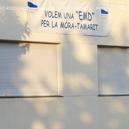
FO ASSOCIACIÓ
Serveis a La Móra-Tamarit
More
ion